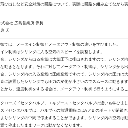
て飛び出しなど安全対策の回路について、実際に回路を組み立てながら
は
株式会社 広島営業所 係長
典 氏
制御では、メータイン制御とメータアウト制御の違いを学びました。
タイン制御はシリンダに入る空気のスピードを調整します。
場合、シリンダから出る空気は大気圧下に排出されますので、シリンダ
定な動きとなります。それに対してメータアウト制御は、シリンダから
場合、シリンダ内の入る空気は圧縮空気ですので、シリンダ内の圧力は
垂直に設置したシリンダでも圧力の変化が小さいのでスムーズに動きま
ことから、速度制御をする場合は、メータアウト制御で行うようにする
、クローズドセンタバルブ、エキゾーストセンタバルブの違いも学びま
ズドセンタバルブは、バルブへの無通電時にはA とB のポートが閉鎖
によりシリンダの中間で停止することができます。シリンダ内の空気は
位置で停止したままワークは動かなくなります。