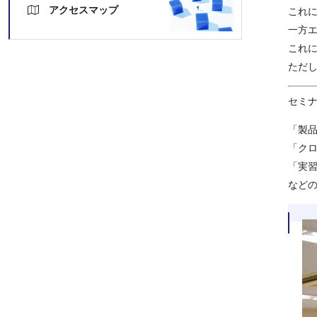
アクセスマップ
これ
一方エ
これ
ただ
セミ
「製
「ク
「実
など