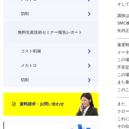
そし
切削
講師
SMC
矢内正
無料生産技術セミナー報告レポート
速度
コスト削減
メー
この
メカトロ
不安
この
切削
また
この
また
資料請求・お問い合わせ
クロー
これ
その