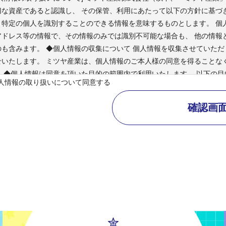
切な資産であると認識し、 その保管、利用にあたって以下の方針に基づ
、特定の個人を識別することのできる情報を意味するものとします。 個
アドレス等の情報で、その情報のみでは識別不可能な場合も、 他の情報
のも含みます。 ◆個人情報の収集について 個人情報を収集させていた
せいたします。 ミツヤ産業は、個人情報のご本人様の同意を得ることな
。 ◆個人情報は同意を頂いた目的の範囲内で利用いたします。 以下の
人情報の取り扱いについて同意する
す。 ・本サイトやミツヤ産業に必要な連絡のため ・業務遂行上で必要
の意見収集 ・お問い合わせ、ご相談にお応えするため ◆原則として、
に該当する場合を除き、お客様の同意を得ることなく、 第三者に開示す
宣伝など提供されることを前提として収集されたものの場合 ・情報処理
計など）で開示する場合 ・警察・検察・裁判所などの法的機関から提供
または財産の保護のために必要があり、ご本人の同意を得ることが困難で
状態に保ち、個人情報への不正アクセス、紛失、破壊、改ざん及び漏えい
正・削除について ミツヤ産業にいただいた個人情報につきその内容の確
、 訂正、削除、利用停止等を行います。 ◆継続的改善について ミツ
日本の法令およびその他の規範を遵守するとともに、 上記各項における
相談等の窓口について 個人情報の取り扱いに関するご相談、お問い合わ
会社 〒737-0811 広島県呉市西中央2丁目2-24 TEL：0823-21-8111