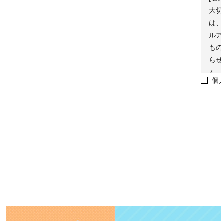
大
は
ル
も
ら
ん
個
ま
め
か
告
統
体
の
訂
い
る
の
株式