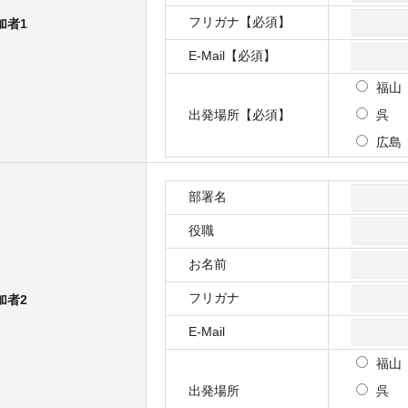
フリガナ【必須】
加者1
E-Mail【必須】
福山
出発場所【必須】
呉
広島
部署名
役職
お名前
フリガナ
加者2
E-Mail
福山
出発場所
呉