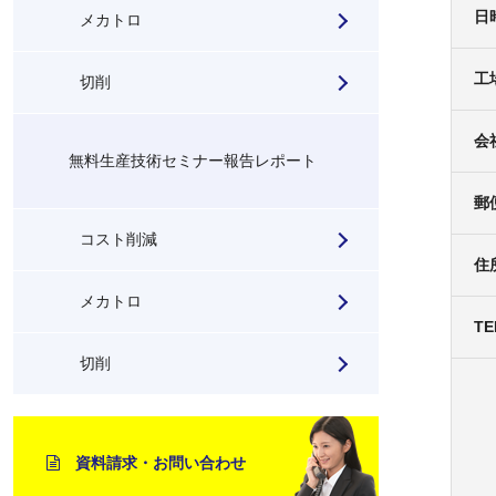
日
メカトロ
工
切削
会
無料生産技術セミナー報告レポート
郵
コスト削減
住
メカトロ
T
切削
資料請求・お問い合わせ