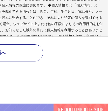
き個人情報の保護に努めます。 ◆個人情報とは 「個人情報」と
人を識別できる情報とは、氏名、年齢、生年月日、電話番号、メー
と容易に照合することができ、それにより特定の個人を識別できる
だく場合、ウェブサイト上または他の手段によりその利用目的をお知
く、お知らせした以外の目的に個人情報を利用することはありませ
目的のため、その範囲内においてのみ、個人情報を収集・利用いたし
となるミツヤ産業からの問い合わせ、確認、およびサービス向上のた
個人情報は第三者に開示しません お客様の個人情報は以下のいずれ
ることはありません。 ・提供について本人の同意がある場合 ・広
の委託を行う場合 ・個人を識別することができない状態（年令別の
を要求された場合 ・法令等により要求された場合 ・人の生命、身
ある場合 ◆ 個人情報の管理について 個人情報は、正確かつ最新
等を防止するための適切な管理を行います。 ◆個人情報の確認・
認および変更・削除などを希望される場合には、法令等の基準に従
ヤ産業が保有する個人情報に関して適用される個人情報の保護に関す
取り組みおよび保護活動を維持、改善してまいります。 ◆個人情報
せにつきましては、以下の連絡先までご連絡ください。 ミツヤ産業