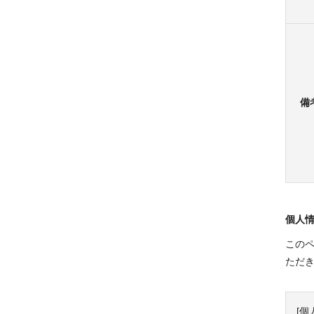
備
個人
この
ただ
[